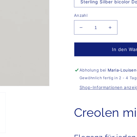
Sterling Silber bicolor D
Anzahl
Verringere
Erhöhe
die
die
Menge
Menge
für
für
In den Wa
Sparkling
Sparkling
Hoops
Hoops
Nola
Nola
Abholung bei
Maria-Louisen
mit
mit
Gewöhnlich fertig in 2 - 4 Ta
Donuts
Donuts
Shop-Informationen anzei
Creolen mi