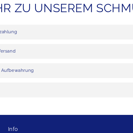
R ZU UNSEREM SCH
zahlung
Versand
d Aufbewahrung
Info