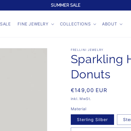
SUMMER SALE
SALE
FINE JEWELRY
COLLECTIONS
ABOUT
FRELLINI JEWELRY
Sparkling 
Donuts
Normaler
€149,00 EUR
Preis
inkl. MwSt.
Material
Sterling Silber
Ste