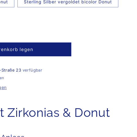
onut
Sterling Silber vergoldet bicolor Donut
renkorb legen
-Straße 23
verfügbar
gen
gen
t Zirkonias & Donut