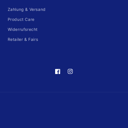
Zahlung & Versand
Product Care
Widerrufsrecht
Retailer & Fairs
https://de-
https://www.instagram.com/fre
de.facebook.com/frellinijewelry/
hl=de