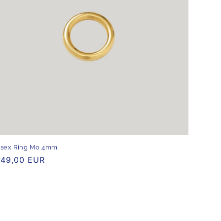
isex Ring Mo 4mm
rmaler
49,00 EUR
eis