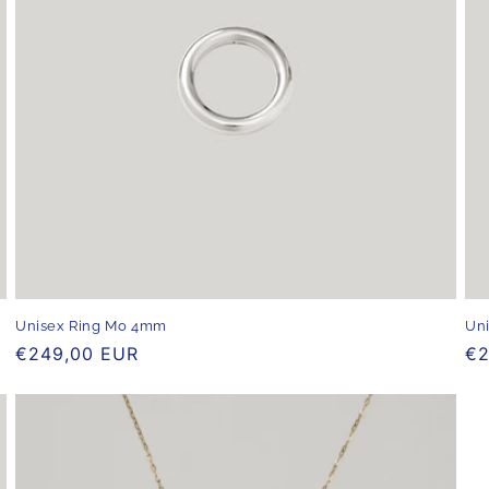
Unisex Ring Mo 4mm
Un
Normaler
€249,00 EUR
No
€2
Preis
Pr