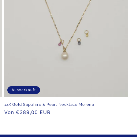
Ausverkauft
14K Gold Sapphire & Pearl Necklace Morena
Normaler
Von €389,00 EUR
Preis