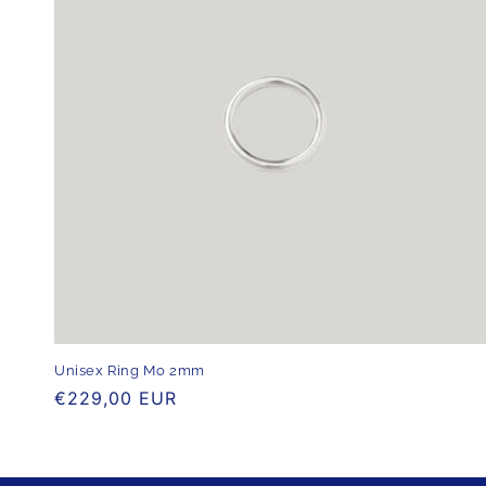
Unisex Ring Mo 2mm
Normaler
€229,00 EUR
Preis