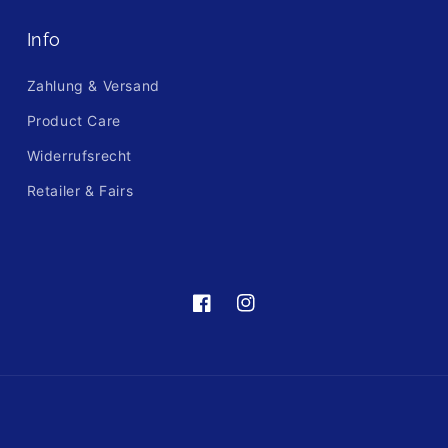
Info
Zahlung & Versand
Product Care
Widerrufsrecht
Retailer & Fairs
https://de-
https://www.instagram.com/fre
de.facebook.com/frellinijewelry/
hl=de