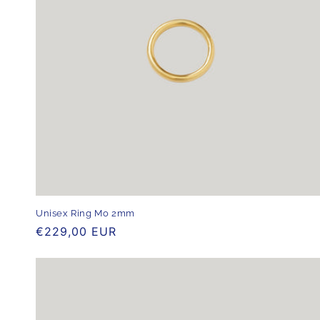
r
i
e
:
Unisex Ring Mo 2mm
Normaler
€229,00 EUR
Preis