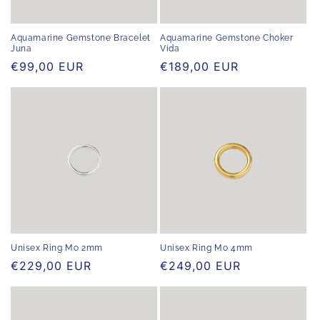
e
:
Aquamarine Gemstone Bracelet
Aquamarine Gemstone Choker
Juna
Vida
Normaler
€99,00 EUR
Normaler
€189,00 EUR
Preis
Preis
Unisex Ring Mo 2mm
Unisex Ring Mo 4mm
Normaler
€229,00 EUR
Normaler
€249,00 EUR
Preis
Preis