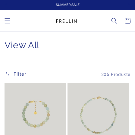
Direkt
SUMMER SALE
NEW COLLECTIO
zum
Inhalt
Warenko
K
View All
a
t
Filter
205 Produkte
e
g
o
r
i