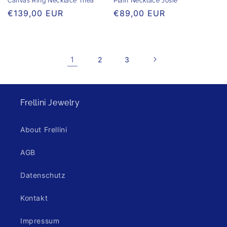
Canvas Ring Necklace Thea
Plain Necklace Josie
Normaler
€139,00 EUR
Normaler
€89,00 EUR
Preis
Preis
1
2
3
Frellini Jewelry
About Frellini
AGB
Datenschutz
Kontakt
Impressum