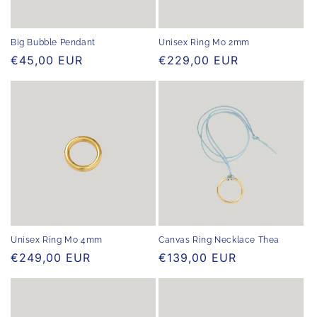
Big Bubble Pendant
Unisex Ring Mo 2mm
Normaler
€45,00 EUR
Normaler
€229,00 EUR
Preis
Preis
Unisex Ring Mo 4mm
Canvas Ring Necklace Thea
Normaler
€249,00 EUR
Normaler
€139,00 EUR
Preis
Preis