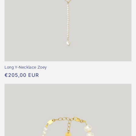
Long Y-Necklace Zoey
Normaler
€205,00 EUR
Preis