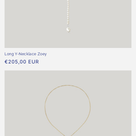
Long Y-Necklace Zoey
Normaler
€205,00 EUR
Preis