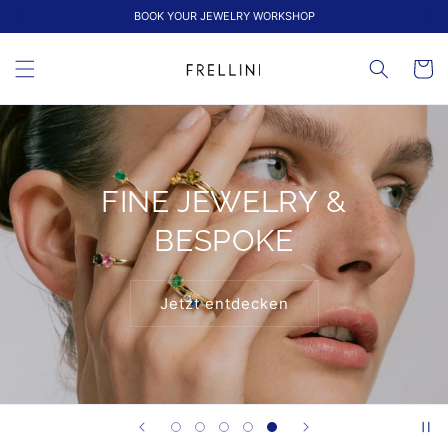
Direkt
SUMMER SALE
zum
Inhalt
Warenko
NEW COLLECTION
SHOP NOW