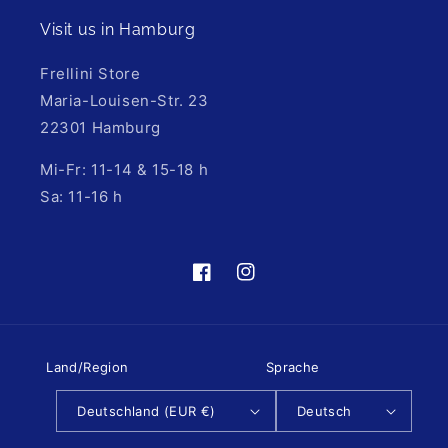
Visit us in Hamburg
Frellini Store
Maria-Louisen-Str. 23
22301 Hamburg
Mi-Fr: 11-14 & 15-18 h
Sa: 11-16 h
https://de-
https://www.instagram.com/fre
de.facebook.com/frellinijewelry/
hl=de
Land/Region
Sprache
Deutschland (EUR €)
Deutsch