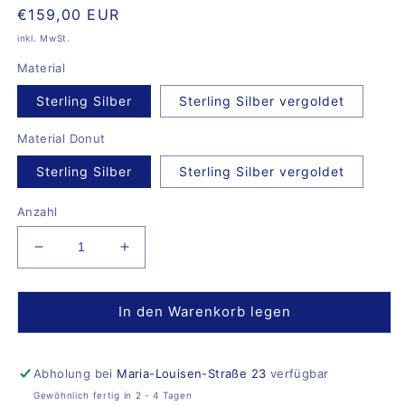
Normaler
€159,00 EUR
Preis
inkl. MwSt.
Material
Sterling Silber
Sterling Silber vergoldet
Material Donut
Sterling Silber
Sterling Silber vergoldet
Anzahl
Verringere
Erhöhe
die
die
Menge
Menge
für
für
In den Warenkorb legen
Plain
Plain
Hoops
Hoops
Lily
Lily
Abholung bei
Maria-Louisen-Straße 23
verfügbar
mit
mit
Gewöhnlich fertig in 2 - 4 Tagen