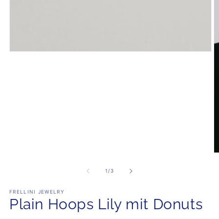
Medien
1
in
Modal
öffnen
M
3
in
von
1
/
3
M
öf
FRELLINI JEWELRY
Plain Hoops Lily mit Donuts