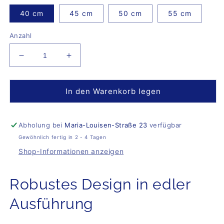
40 cm
45 cm
50 cm
55 cm
Anzahl
Verringere
Erhöhe
die
die
Menge
Menge
für
für
In den Warenkorb legen
Necklace
Necklace
Lila
Lila
Abholung bei
Maria-Louisen-Straße 23
verfügbar
Gewöhnlich fertig in 2 - 4 Tagen
Shop-Informationen anzeigen
Robustes Design in edler
Ausführung