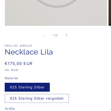
M
Medien
4
1
in
in
von
1
/
3
M
Modal
öf
öffnen
FRELLINI JEWELRY
Necklace Lila
Normaler
€175,00 EUR
Preis
inkl. MwSt.
Material
925 Sterling Silber
925 Sterling Silber vergoldet
Größe