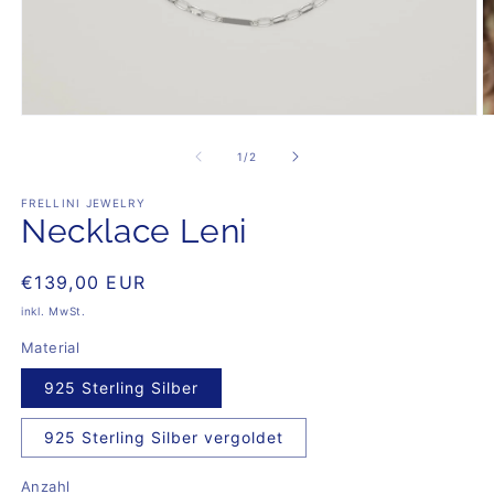
Medien
M
1
3
in
in
von
1
/
2
Modal
M
öffnen
öf
FRELLINI JEWELRY
Necklace Leni
Normaler
€139,00 EUR
Preis
inkl. MwSt.
Material
925 Sterling Silber
925 Sterling Silber vergoldet
Anzahl