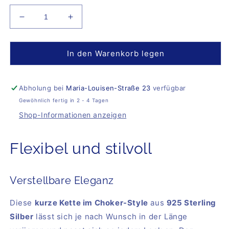
Verringere
Erhöhe
die
die
Menge
Menge
für
für
In den Warenkorb legen
Necklace
Necklace
Leni
Leni
Abholung bei
Maria-Louisen-Straße 23
verfügbar
Gewöhnlich fertig in 2 - 4 Tagen
Shop-Informationen anzeigen
Flexibel und stilvoll
Verstellbare Eleganz
Diese
kurze Kette im Choker-Style
aus
925 Sterling
Silber
lässt sich je nach Wunsch in der Länge