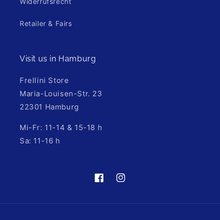
Widerrufsrecht
Retailer & Fairs
Visit us in Hamburg
Frellini Store
Maria-Louisen-Str. 23
22301 Hamburg
Mi-Fr: 11-14 & 15-18 h
Sa: 11-16 h
https://de-
https://www.instagram.com/fre
de.facebook.com/frellinijewelry/
hl=de