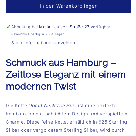
für
für
In den Warenkorb legen
Donut
Donut
Necklace
Necklace
Suki
Suki
Abholung bei
Maria-Louisen-Straße 23
verfügbar
Gewöhnlich fertig in 2 - 4 Tagen
Shop-Informationen anzeigen
Schmuck aus Hamburg –
Zeitlose Eleganz mit einem
modernen Twist
Die Kette
Donut Necklace Suki
ist eine perfekte
Kombination aus schlichtem Design und verspieltem
Charme. Diese feine Kette, erhältlich in 925 Sterling
Silber oder vergoldetem Sterling Silber, wird durch