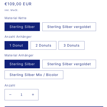
Normaler
€109,00 EUR
Preis
inkl. MwSt.
Material Kette
Sterling Silber
Sterling Silber vergoldet
Anzahl Anhänger
1 Donut
2 Donuts
3 Donuts
Material Anhänger
Sterling Silber
Sterling Silber vergoldet
Sterling Silber Mix / Bicolor
Anzahl
Verringere
Erhöhe
die
die
Menge
Menge