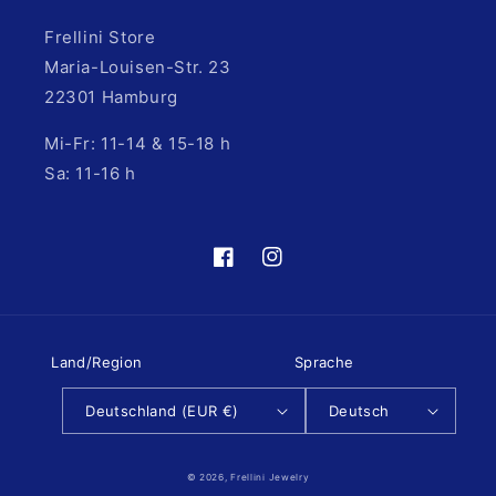
Frellini Store
Maria-Louisen-Str. 23
22301 Hamburg
Mi-Fr: 11-14 & 15-18 h
Sa: 11-16 h
https://de-
https://www.instagram.com/fre
de.facebook.com/frellinijewelry/
hl=de
Land/Region
Sprache
Deutschland (EUR €)
Deutsch
© 2026,
Frellini Jewelry