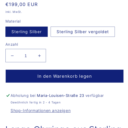
Normaler
€199,00 EUR
Preis
inkl. MwSt.
Material
Sterling Silber
Sterling Silber vergoldet
Anzahl
Verringere
Erhöhe
die
die
Menge
Menge
für
für
In den Warenkorb legen
Long
Long
Bubble
Bubble
Earrings
Earrings
Abholung bei
Maria-Louisen-Straße 23
verfügbar
Mala
Mala
Gewöhnlich fertig in 2 - 4 Tagen
Shop-Informationen anzeigen