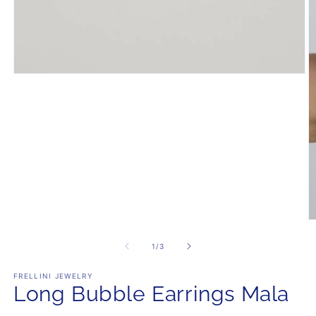
Medien
1
in
Modal
öffnen
M
2
in
von
1
/
3
M
öf
FRELLINI JEWELRY
Long Bubble Earrings Mala