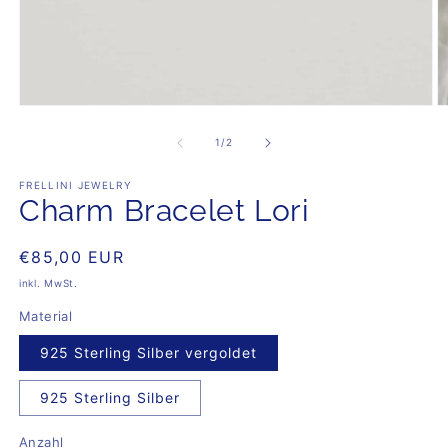
Medien
M
1
3
in
in
von
1
/
2
Modal
M
öffnen
öf
FRELLINI JEWELRY
Charm Bracelet Lori
Normaler
€85,00 EUR
Preis
inkl. MwSt.
Material
925 Sterling Silber vergoldet
925 Sterling Silber
Anzahl