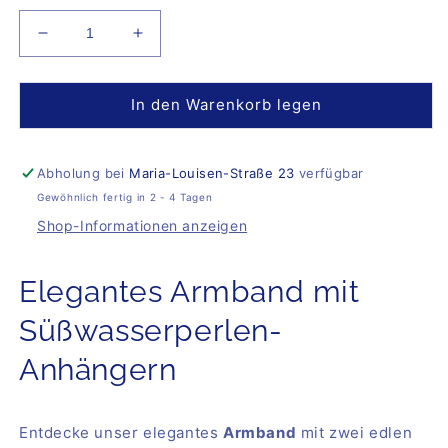
Verringere
Erhöhe
die
die
Menge
Menge
für
für
In den Warenkorb legen
Charm
Charm
Bracelet
Bracelet
Lori
Lori
Abholung bei
Maria-Louisen-Straße 23
verfügbar
Gewöhnlich fertig in 2 - 4 Tagen
Shop-Informationen anzeigen
Elegantes Armband mit
Süßwasserperlen-
Anhängern
Entdecke unser elegantes
Armband
mit zwei edlen