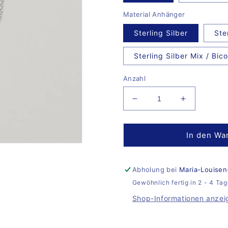
Material Anhänger
Sterling Silber
Ste
Sterling Silber Mix / Bico
Anzahl
Verringere
Erhöhe
die
die
Menge
Menge
für
für
In den Wa
Donut
Donut
Bracelet
Bracelet
Milly
Milly
Abholung bei
Maria-Louisen
Gewöhnlich fertig in 2 - 4 Ta
Shop-Informationen anzei