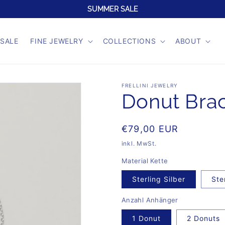
SUMMER SALE
SALE
FINE JEWELRY
COLLECTIONS
ABOUT
FRELLINI JEWELRY
Donut Brac
Normaler
€79,00 EUR
Preis
inkl. MwSt.
Material Kette
Sterling Silber
Ste
Anzahl Anhänger
1 Donut
2 Donuts