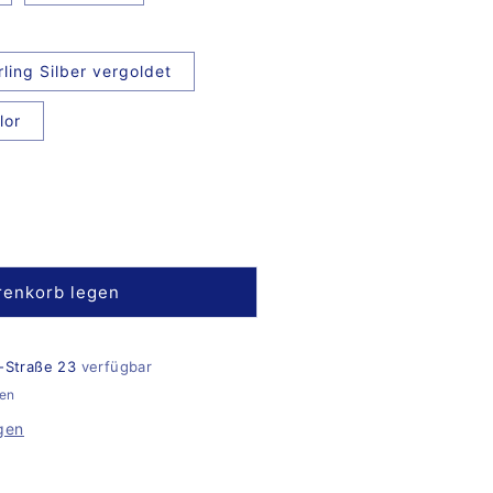
rling Silber vergoldet
lor
renkorb legen
-Straße 23
verfügbar
gen
gen