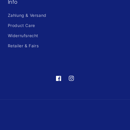
Info
Zahlung & Versand
Product Care
Widerrufsrecht
Retailer & Fairs
https://de-
https://www.instagram.com/fre
de.facebook.com/frellinijewelry/
hl=de