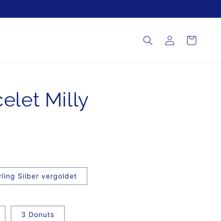
Einloggen
Warenkorb
elet Milly
rling Silber vergoldet
3 Donuts