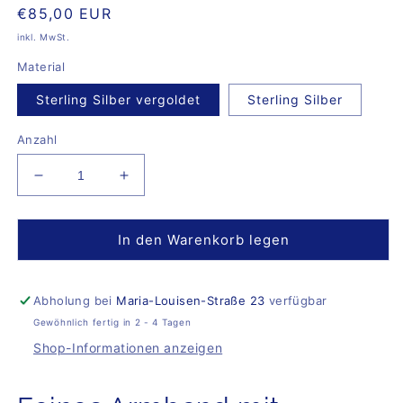
Normaler
€85,00 EUR
Preis
inkl. MwSt.
Material
Sterling Silber vergoldet
Sterling Silber
Anzahl
Verringere
Erhöhe
die
die
Menge
Menge
für
für
In den Warenkorb legen
Bracelet
Bracelet
Cathi
Cathi
Abholung bei
Maria-Louisen-Straße 23
verfügbar
Gewöhnlich fertig in 2 - 4 Tagen
Shop-Informationen anzeigen