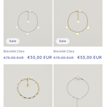
Sale
Sale
Bracelet Clara
Bracelet Clara
Normaler
Verkaufspreis
€55,00 EUR
Normaler
Verkaufspreis
€55,00 EUR
€75,00 EUR
€75,00 EUR
Preis
Preis