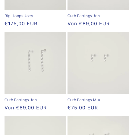
e
:
Big Hoops Joey
Curb Earrings Jen
Normaler
€175,00 EUR
Normaler
Von €89,00 EUR
Preis
Preis
Curb Earrings Jen
Curb Earrings Miu
Normaler
Von €89,00 EUR
Normaler
€75,00 EUR
Preis
Preis