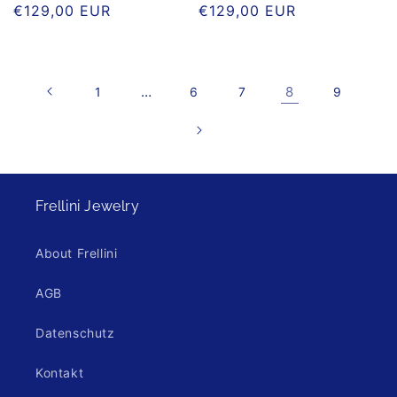
Normaler
€129,00 EUR
Normaler
€129,00 EUR
Preis
Preis
…
8
1
6
7
9
Frellini Jewelry
About Frellini
AGB
Datenschutz
Kontakt