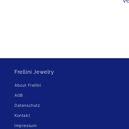
V
r
i
e
:
Frellini Jewelry
About Frellini
AGB
Datenschutz
Kontakt
Impressum