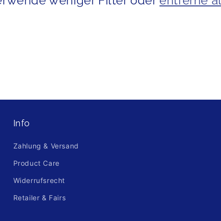
erwende weniger Filter oder
entferne a
Info
Zahlung & Versand
Product Care
Widerrufsrecht
Retailer & Fairs