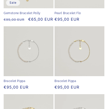
e
Sale
:
Gemstone Bracelet Polly
Pearl Bracelet Flo
Normaler
Verkaufspreis
€65,00 EUR
Normaler
€95,00 EUR
€95,00 EUR
Preis
Preis
Bracelet Pippa
Bracelet Pippa
Normaler
€95,00 EUR
Normaler
€95,00 EUR
Preis
Preis