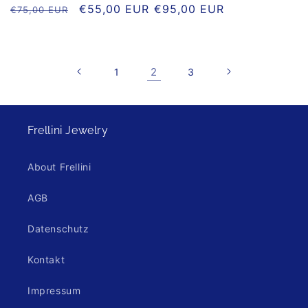
Normaler
Verkaufspreis
€55,00 EUR
Normaler
€95,00 EUR
€75,00 EUR
Preis
Preis
2
1
3
Frellini Jewelry
About Frellini
AGB
Datenschutz
Kontakt
Impressum