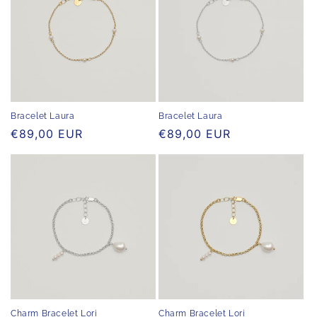
Bracelet Laura
Bracelet Laura
Normaler
€89,00 EUR
Normaler
€89,00 EUR
Preis
Preis
Charm Bracelet Lori
Charm Bracelet Lori