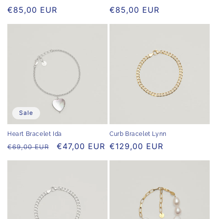
Normaler
€85,00 EUR
Normaler
€85,00 EUR
Preis
Preis
Sale
Heart Bracelet Ida
Curb Bracelet Lynn
Normaler
Verkaufspreis
€47,00 EUR
Normaler
€129,00 EUR
€69,00 EUR
Preis
Preis