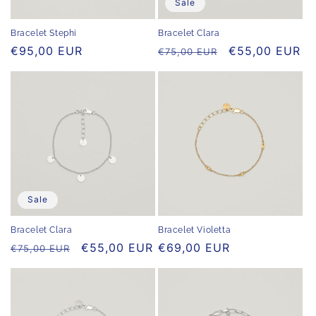
Sale
Bracelet Stephi
Bracelet Clara
Normaler
€95,00 EUR
Normaler
Verkaufspreis
€55,00 EUR
€75,00 EUR
Preis
Preis
Sale
Bracelet Clara
Bracelet Violetta
Normaler
Verkaufspreis
€55,00 EUR
Normaler
€69,00 EUR
€75,00 EUR
Preis
Preis