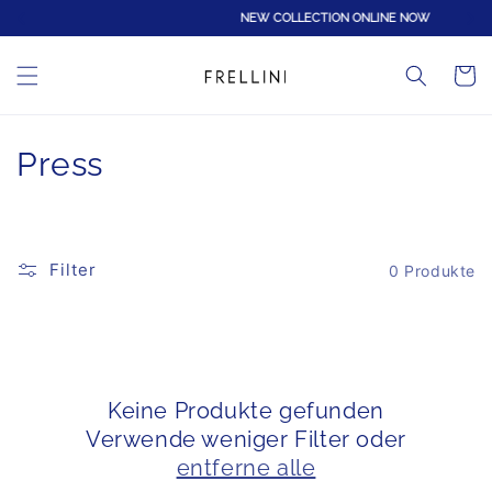
Direkt
NEW COLLECTION ONLINE NOW
zum
Inhalt
Warenko
K
Press
a
t
Filter
0 Produkte
e
g
o
Keine Produkte gefunden
r
Verwende weniger Filter oder
i
entferne alle