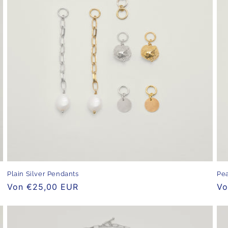
Plain Silver Pendants
Pea
Normaler
Von €25,00 EUR
No
Vo
Preis
Pr