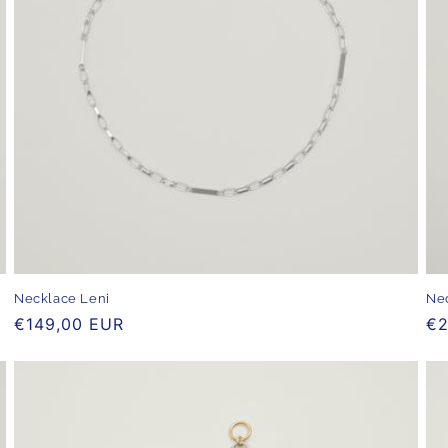
Necklace Leni
Nec
Normaler
€149,00 EUR
No
€2
Preis
Pr