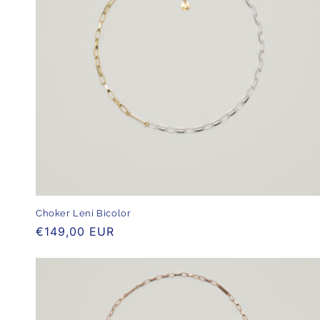
r
i
e
:
Choker Leni Bicolor
Normaler
€149,00 EUR
Preis