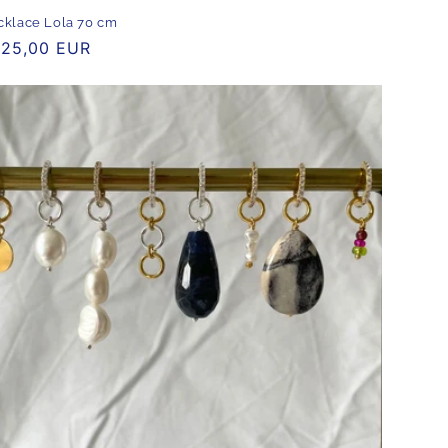
klace Lola 70 cm
rmaler
25,00 EUR
eis