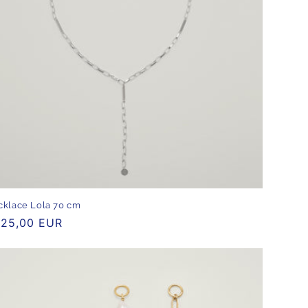
klace Lola 70 cm
rmaler
25,00 EUR
eis