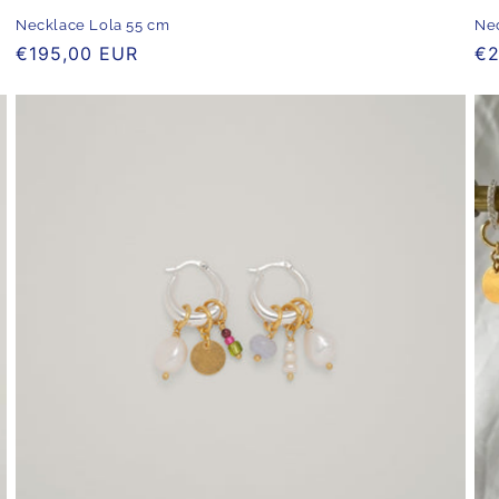
Necklace Lola 55 cm
Nec
Normaler
€195,00 EUR
No
€2
Preis
Pr