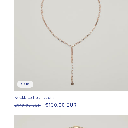
Sale
Necklace Lola 55 cm
Normaler
Verkaufspreis
€130,00 EUR
€149,00 EUR
Preis