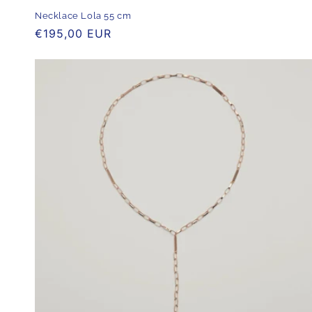
Necklace Lola 55 cm
Normaler
€195,00 EUR
Preis