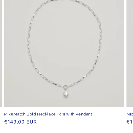
Mix&Match Bold Necklace Toni with Pendant
Mix
Normaler
€149,00 EUR
No
€1
Preis
Pr