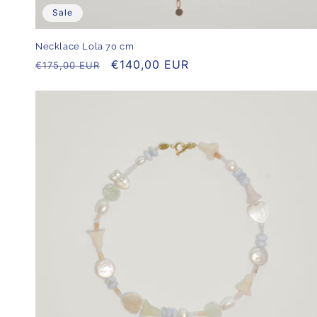
Sale
Necklace Lola 70 cm
Normaler
Verkaufspreis
€140,00 EUR
€175,00 EUR
Preis