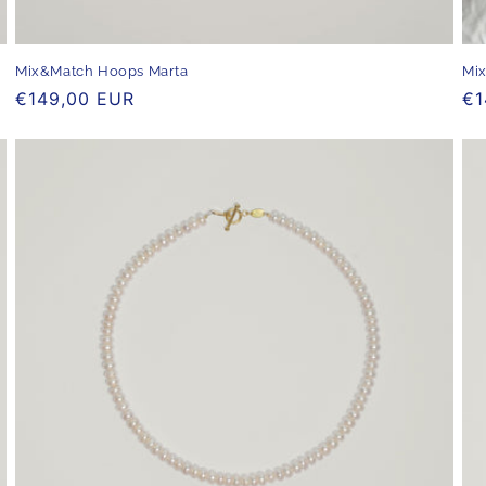
Mix&Match Hoops Marta
Mi
Normaler
€149,00 EUR
No
€1
Preis
Pr