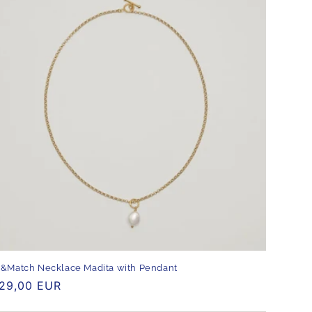
&Match Necklace Madita with Pendant
rmaler
29,00 EUR
eis