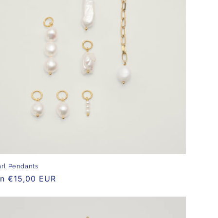
rl Pendants
rmaler
n €15,00 EUR
eis